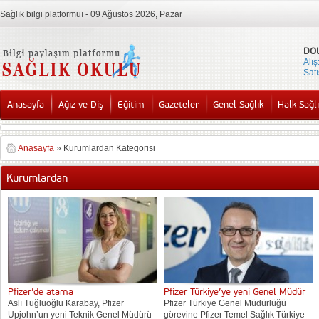
Sağlık bilgi platformuı - 09 Ağustos 2026, Pazar
DO
Alış
Satı
Anasayfa
Ağız ve Diş
Eğitim
Gazeteler
Genel Sağlık
Halk Sağlı
Anasayfa
»
Kurumlardan Kategorisi
Kurumlardan
Pfizer’de atama
Pfizer Türkiye’ye yeni Genel Müdür
Aslı Tuğluoğlu Karabay, Pfizer
Pfizer Türkiye Genel Müdürlüğü
Upjohn’un yeni Teknik Genel Müdürü
görevine Pfizer Temel Sağlık Türkiye