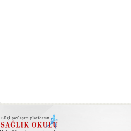
açıklamada şu bilgilere yer verildi:
Sekreteri Doç. Dr. Kemal Memişoğlu
“AstraZeneca’da bir süredir MEA
atandı. Prof. Dr. Selami Albayrak’tan
Bölgesi Akut Koroner Sendrom Tedavi
görevi devralarak 6 Ekim günü yeni...
Alanı Lideri...