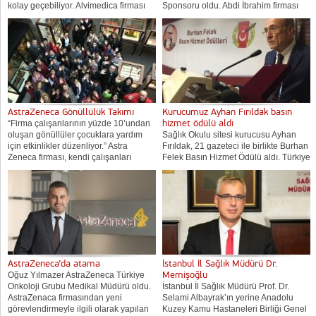
kolay geçebiliyor. Alvimedica firması
Sponsoru oldu. Abdi İbrahim firması
Türkiye’deki tesislerinde Fluydo balon
diyabet bakımı amaçlı köye yapılan
kateter üretimine başlandığını
destekle ilgili şu bilgiyi verdi: Abdi
duyurdu. Alvimedica’dan Fluydo
İbrahim, Türkiye Diyabet Vakfı
baylon kataterle ilgili bir açıklama
koordinatörlüğünde...
yapıldı. Açıklamada şu bilgiler...
AstraZeneca Gönüllülük Takımı
Kurucumuz Ayhan Fırıldak basın
hizmet ödülü aldı
“Firma çalışanlarının yüzde 10’undan
oluşan gönüllüler çocuklara yardım
Sağlık Okulu sitesi kurucusu Ayhan
için etkinlikler düzenliyor.” Astra
Fırıldak, 21 gazeteci ile birlikte Burhan
Zeneca firması, kendi çalışanları
Felek Basın Hizmet Ödülü aldı. Türkiye
tarafından kurulduğunu belirttiği
Gazeteciler Cemiyeti’nce bu yıl
“Gönüllük Takımı” tarafından kanser
34’üncü kez verilen Burhan Felek
tedavisi gören çocuklara yardımda
Basın Hizmet Ödülleri sahiplerini
bulunulduğunu duyurdu. Firma adına
buldu....
yapılan...
AstraZeneca’da atama
İstanbul İl Sağlık Müdürü Dr.
Memişoğlu
Oğuz Yılmazer AstraZeneca Türkiye
Onkoloji Grubu Medikal Müdürü oldu.
İstanbul İl Sağlık Müdürü Prof. Dr.
AstraZenaca firmasından yeni
Selami Albayrak’ın yerine Anadolu
görevlendirmeyle ilgili olarak yapılan
Kuzey Kamu Hastaneleri Birliği Genel