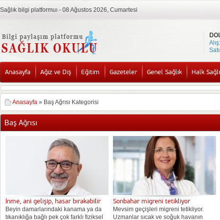
Sağlık bilgi platformuı - 08 Ağustos 2026, Cumartesi
DO
Alış
Satı
Anasayfa
Ağız ve Diş
Eğitim
Gazeteler
Genel Sağlık
Halk Sağlı
Anasayfa
»
Baş Ağrısı Kategorisi
Baş Ağrısı
İnme, ani gelişip, hasar bırakabilir
Sonbahar migreni tetikliyor
Beyin damarlarındaki kanama ya da
Mevsim geçişleri migreni tetikliyor.
tıkanıklığa bağlı pek çok farklı fiziksel
Uzmanlar sıcak ve soğuk havanın