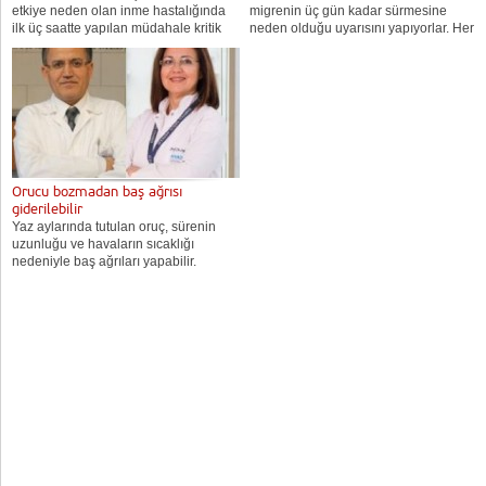
etkiye neden olan inme hastalığında
migrenin üç gün kadar sürmesine
ilk üç saatte yapılan müdahale kritik
neden olduğu uyarısını yapıyorlar. Her
önem taşıyor. Belirtilerini öğrenerek
dört kadından birinde, her 12 erkekte
önlem alabilirsiniz. Bayındır Söğütözü
birinde görülen migren hastalığı hava
Hastanesi...
değişiminden...
Orucu bozmadan baş ağrısı
giderilebilir
Yaz aylarında tutulan oruç, sürenin
uzunluğu ve havaların sıcaklığı
nedeniyle baş ağrıları yapabilir.
Çaresi? Anadolu Sağlık Merkezi
Nöroloji Bölümü Direktörü Prof. Dr.
Yaşar Kütükçü ve Algoloji Uzmanı Prof.
Dr. Ayşen Yücel,...