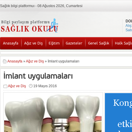
Sağlık bilgi platformuı - 08 Ağustos 2026, Cumartesi
DO
Alış
Satı
Anasayfa
Ağız ve Diş
Eğitim
Gazeteler
Genel Sağlık
Halk Sağlı
Anasayfa
»
Ağız ve Diş
»
İmlant uygulamaları
İmlant uygulamaları
Ağız ve Diş
19 Mayıs 2016