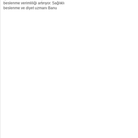
beslenme verimliliği artırıyor. Sağlıklı
beslenme ve diyet uzmanı Banu
Kazanç, beslenme ile işgücü
verimliliği arasında ilişkinin önemini
vurguluyor. Kazanç, beslenme ve
işgücü verimliliği...