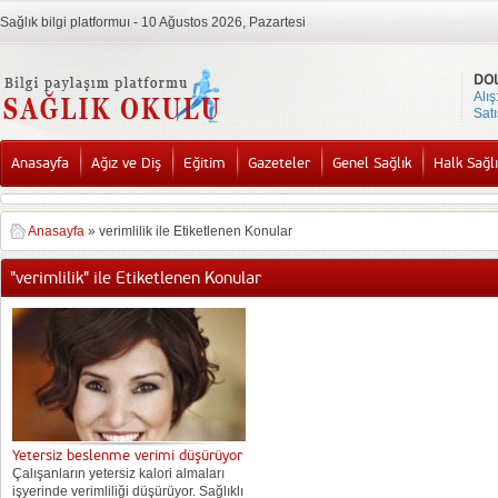
Sağlık bilgi platformuı - 10 Ağustos 2026, Pazartesi
DO
Alış
Satı
Anasayfa
Ağız ve Diş
Eğitim
Gazeteler
Genel Sağlık
Halk Sağlı
Anasayfa
»
verimlilik ile Etiketlenen Konular
"verimlilik" ile Etiketlenen Konular
Yetersiz beslenme verimi düşürüyor
Çalışanların yetersiz kalori almaları
işyerinde verimliliği düşürüyor. Sağlıklı