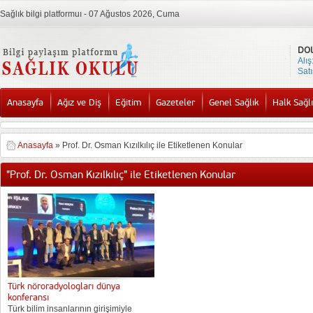
Sağlık bilgi platformuı - 07 Ağustos 2026, Cuma
DO
Alış
Satı
Anasayfa
Ağız ve Diş
Eğitim
Gazeteler
Genel Sağlık
Halk Sağlı
Anasayfa
»
Prof. Dr. Osman Kızılkılıç ile Etiketlenen Konular
"Prof. Dr. Osman Kızılkılıç" ile Etiketlenen Konular
Türk nöroradyologları dünya
konferansı
Türk bilim insanlarının girişimiyle