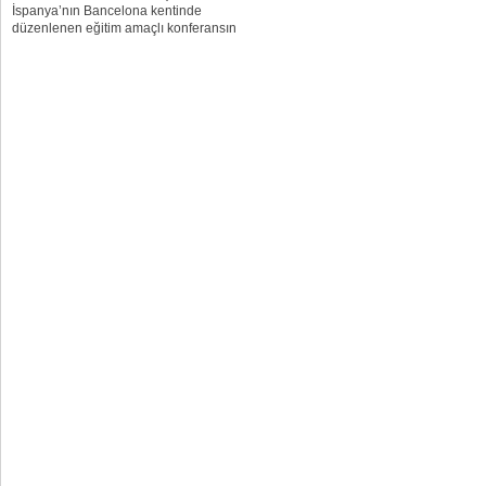
İspanya’nın Bancelona kentinde
düzenlenen eğitim amaçlı konferansın
uydu yayınıyla İspanya dışından da
izlenebildiği belirtildi. Türk
nöroradyologları bu çalışmalarını “Türk
tıbbının dünyada tartışmasız lider
olduğu tek alan olan...