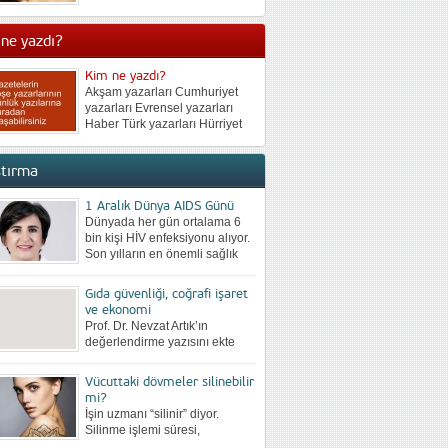
neden bulunmadan kilo
vermek de mümkün olmuyor.
ne yazdı?
Kısa süreli kilo veren sonra da
iki katı kilo alan birçok...
Kim ne yazdı?
Akşam yazarları Cumhuriyet
yazarları Evrensel yazarları
Haber Türk yazarları Hürriyet
yazarları Milliyet yazarları
Posta yazarları Radikal
ştırma
yazarları Sabah yazarları
Sözcü yazarları Star yazarları
Takvim yazarları Türkiye
1 Aralık Dünya AIDS Günü
yazarları Vatan yazarları Yeni
Dünyada her gün ortalama 6
Asya yazarları Yeni Çağ
bin kişi HİV enfeksiyonu alıyor.
yazarları Yeni Şafak...
Son yılların en önemli sağlık
sorunları arasına giren ve
kontrol altına...
Gıda güvenliği, coğrafi işaret
ve ekonomi
Prof. Dr. Nevzat Artık’ın
değerlendirme yazısını ekte
bilgilerinize sunuyoruz: Coğrafi
Ürünler Zirvesi 28-29 Nisan
Vücuttaki dövmeler silinebilir
2017 tarihinde Ankara’da
mi?
yapıldı.ATO’nun Ankara Ticaret
İşin uzmanı “silinir” diyor.
Odası...
Silinme işlemi süresi,
dövmenin büyüklüğüne, daha