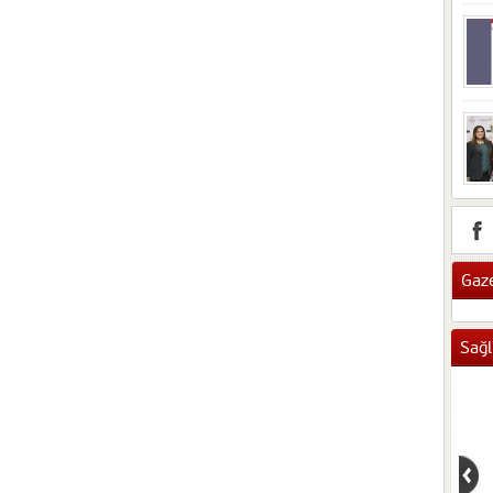
Gaze
Sağl