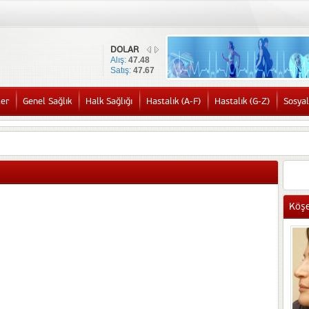
DOLAR
Alış:
47.48
Satış:
47.67
ler
Genel Sağlık
Halk Sağlığı
Hastalık (A-F)
Hastalık (G-Z)
Sosyal
Köşe