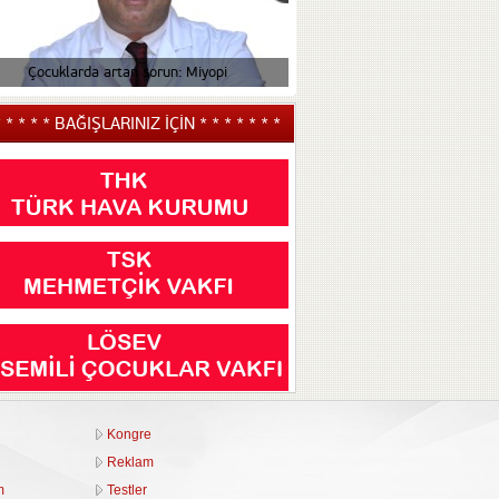
Çocuklarda artan sorun: Miyopi
Çocuğunuzun tiki v
* * * * * BAĞIŞLARINIZ İÇİN * * * * * * *
Kongre
Reklam
m
Testler