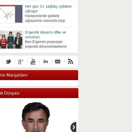
önce farklı yöntemlerle
Her gün 31 sağlıkçı şiddete
silinmek istenip istenmediğine
uğruyor
göre değişebiliyor. Büyük bir
Hastanelerde şiddete
hevesli...
uğrayanlar arasında başı
hekimler çekiyor, Sonra
sırasıyla hemşireler, idari
Ergenlik dönemi öfke ve
personel ve güvenlik personeli
umutları
geliyor. Sözlü şiddet en sık...
Ben Ergenim projesiyle
ergenlik dönemindekilerin
duygu düşünce ve davranışları
araştırıldı. Yaş arttıkça şiddet
eğilimi de artıyor. Kızlar
gelecekten umutsuz. Ergenlik
döneminin...
te Manşetleri
ık Dünyası