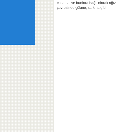
çatlama, ve bunlara bağlı olarak ağız
çevresinde çökme, sarkma gibi
görüntüler oluşabiliyor. Bu sorunlar
mevcut dişler üzerine yerleştirilen
porselen laminalar ile ortadan
kaldırılarak daha sağlıklı bir görünüm...