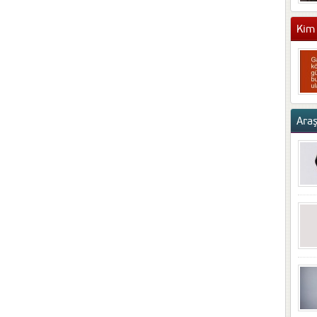
Kim 
Ara