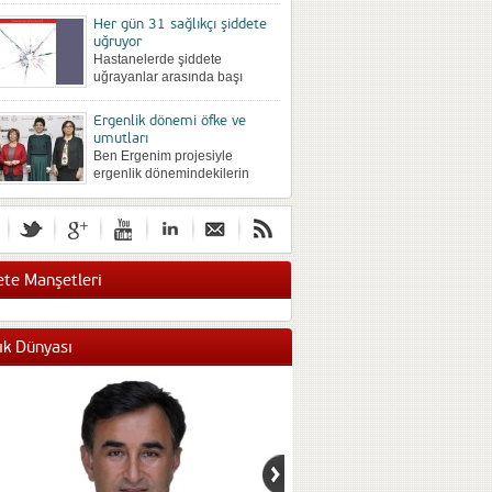
önce farklı yöntemlerle
Her gün 31 sağlıkçı şiddete
silinmek istenip istenmediğine
uğruyor
göre değişebiliyor. Büyük bir
Hastanelerde şiddete
hevesli...
uğrayanlar arasında başı
hekimler çekiyor, Sonra
sırasıyla hemşireler, idari
Ergenlik dönemi öfke ve
personel ve güvenlik personeli
umutları
geliyor. Sözlü şiddet en sık...
Ben Ergenim projesiyle
ergenlik dönemindekilerin
duygu düşünce ve davranışları
araştırıldı. Yaş arttıkça şiddet
eğilimi de artıyor. Kızlar
gelecekten umutsuz. Ergenlik
döneminin...
te Manşetleri
ık Dünyası