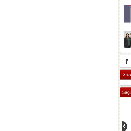
Gaze
Sağl