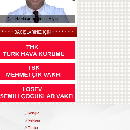
Çocuklarda artan sorun: Miyopi
Çocuğunuzun tiki v
* * * * * BAĞIŞLARINIZ İÇİN * * * * * * *
Kongre
Reklam
m
Testler