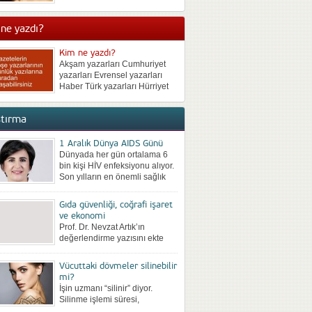
neden bulunmadan kilo
vermek de mümkün olmuyor.
ne yazdı?
Kısa süreli kilo veren sonra da
iki katı kilo alan birçok...
Kim ne yazdı?
Akşam yazarları Cumhuriyet
yazarları Evrensel yazarları
Haber Türk yazarları Hürriyet
yazarları Milliyet yazarları
Posta yazarları Radikal
ştırma
yazarları Sabah yazarları
Sözcü yazarları Star yazarları
Takvim yazarları Türkiye
1 Aralık Dünya AIDS Günü
yazarları Vatan yazarları Yeni
Dünyada her gün ortalama 6
Asya yazarları Yeni Çağ
bin kişi HİV enfeksiyonu alıyor.
yazarları Yeni Şafak...
Son yılların en önemli sağlık
sorunları arasına giren ve
kontrol altına...
Gıda güvenliği, coğrafi işaret
ve ekonomi
Prof. Dr. Nevzat Artık’ın
değerlendirme yazısını ekte
bilgilerinize sunuyoruz: Coğrafi
Ürünler Zirvesi 28-29 Nisan
Vücuttaki dövmeler silinebilir
2017 tarihinde Ankara’da
mi?
yapıldı.ATO’nun Ankara Ticaret
İşin uzmanı “silinir” diyor.
Odası...
Silinme işlemi süresi,
dövmenin büyüklüğüne, daha