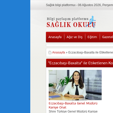
Sağlık bilgi platformuı - 06 Ağustos 2026, Perşe
Anasayfa
Ağız ve Diş
Eğitim
Gazete
Anasayfa
»
Eczacıbaşı-Baxalta ile Etiketlen
"Eczacıbaşı-Baxalta" ile Etiketlenen K
Eczacıbaşı-Baxalta Genel Müdürü
Kaniye Onat
Shire Türkiye Genel Müdürü Kaniye