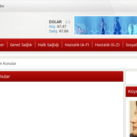
mbe
DOLAR
Alış:
47.47
Satış:
47.66
ler
Genel Sağlık
Halk Sağlığı
Hastalık (A-F)
Hastalık (G-Z)
Sosyal
en Konular
onular
Köşe