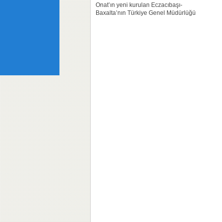
Onat’ın yeni kurulan Eczacıbaşı-
Baxalta’nın Türkiye Genel Müdürlüğü
görevine getirildiği bildirildi. Firmanın
bu konudaki açıklaması şöyle:
“Haziran ayında Shire ve Baxalta’nın
dünya genelinde birleşmesinden
sonra, nadir ve diğer...