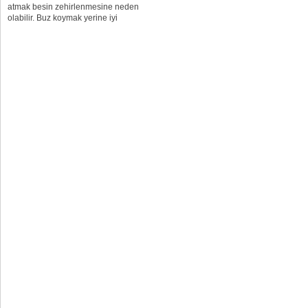
atmak besin zehirlenmesine neden
olabilir. Buz koymak yerine iyi
soğutulmuş kapalı içecekler için. Her
yiyecek masum değil Sıcak ortamlarda
bekletilen yiyecekler özelliklerini yitirir
ve...