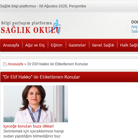
Sağlık bilgi platformuı - 06 Ağustos 2026, Perşembe
DO
Alış
Satı
Anasayfa
Ağız ve Diş
Eğitim
Gazeteler
Genel Sağlık
Halk Sağlı
Anasayfa
»
Dr Elif Hakko ile Etiketlenen Konular
"Dr Elif Hakko" ile Etiketlenen Konular
İçeceğe konulan buza dikkat!
Serinlemek için içeceklerinize hangi
sudan yapıldığını bilmediğiniz buz