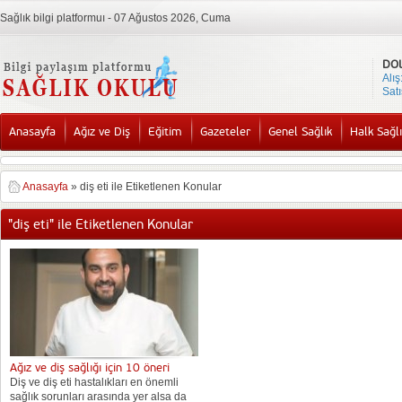
Sağlık bilgi platformuı - 07 Ağustos 2026, Cuma
DO
Alış
Satı
Anasayfa
Ağız ve Diş
Eğitim
Gazeteler
Genel Sağlık
Halk Sağlı
Anasayfa
»
diş eti ile Etiketlenen Konular
"diş eti" ile Etiketlenen Konular
Ağız ve diş sağlığı için 10 öneri
Diş ve diş eti hastalıkları en önemli
sağlık sorunları arasında yer alsa da