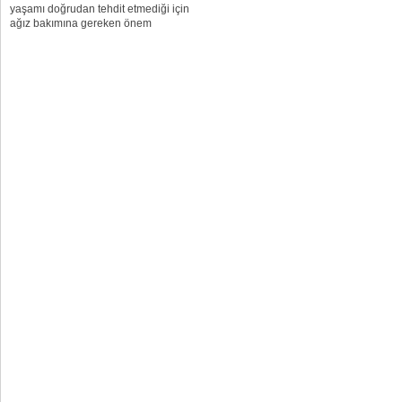
yaşamı doğrudan tehdit etmediği için
ağız bakımına gereken önem
verilmiyor. Temel sağlık verileri,
genellikle diş çürüğüne bağlı ağrı...