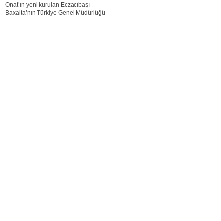
Onat’ın yeni kurulan Eczacıbaşı-
Baxalta’nın Türkiye Genel Müdürlüğü
görevine getirildiği bildirildi. Firmanın
bu konudaki açıklaması şöyle:
“Haziran ayında Shire ve Baxalta’nın
dünya genelinde birleşmesinden
sonra, nadir ve diğer...