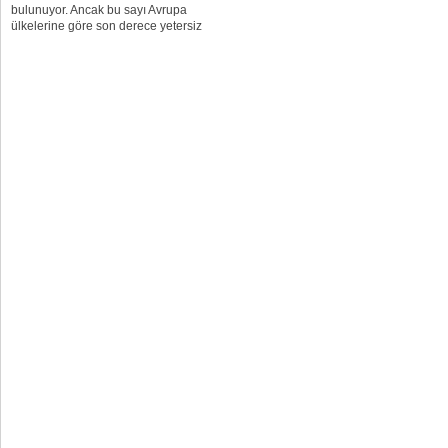
bulunuyor. Ancak bu sayı Avrupa
ülkelerine göre son derece yetersiz
kalmaktadır.” Türk Anesteziyoloji ve
Reanimasyon Derneği (TARD)
Başkanı Prof. Dr. Hülya Bilgin,
anestezinin ameliyatlardaki riskleri
azaltmakta...