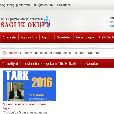
Sağlık bilgi platformuı - 10 Ağustos 2026, Pazartesi
DO
Alış
Satı
Anasayfa
Ağız ve Diş
Eğitim
Gazeteler
Genel Sağlık
Halk Sağlı
Anasayfa
»
ameliyat öncesi neler sorgulanır ile Etiketlenen Konular
"ameliyat öncesi neler sorgulanır" ile Etiketlenen Konular
Güvenli anestezi hayati önem
taşıyor
“Türkiye’de 5 bin anestezi uzmanı