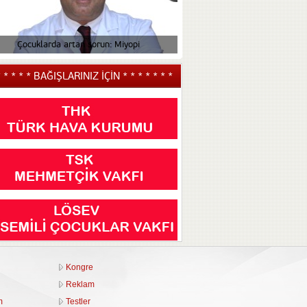
Çocuklarda artan sorun: Miyopi
Çocuğunuzun tiki v
* * * * * BAĞIŞLARINIZ İÇİN * * * * * * *
Kongre
Reklam
m
Testler