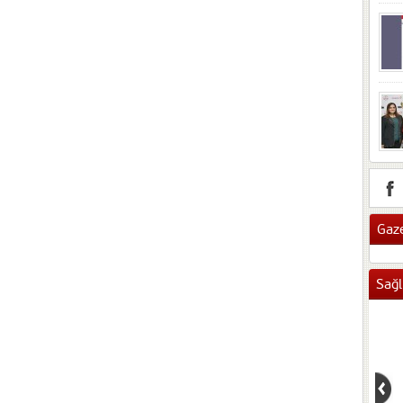
Gaze
Sağl