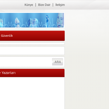
Künye
Bize Dair
İletişim
 Güvenlik
 Yazarları
Sibel GÜNEŞ
Obez hastanın sahibi yok
Hastanelerdei yığılma
nedeniyle obez hastanın
hastanede sahibi maalesef
yok. Obezitenin altında yatan