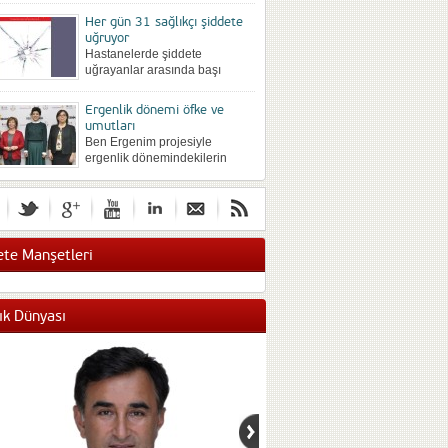
önce farklı yöntemlerle
Her gün 31 sağlıkçı şiddete
silinmek istenip istenmediğine
uğruyor
göre değişebiliyor. Büyük bir
Hastanelerde şiddete
hevesli...
uğrayanlar arasında başı
hekimler çekiyor, Sonra
sırasıyla hemşireler, idari
Ergenlik dönemi öfke ve
personel ve güvenlik personeli
umutları
geliyor. Sözlü şiddet en sık...
Ben Ergenim projesiyle
ergenlik dönemindekilerin
duygu düşünce ve davranışları
araştırıldı. Yaş arttıkça şiddet
eğilimi de artıyor. Kızlar
gelecekten umutsuz. Ergenlik
döneminin...
te Manşetleri
ık Dünyası