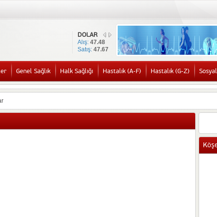
DOLAR
Alış:
47.48
Satış:
47.67
ler
Genel Sağlık
Halk Sağlığı
Hastalık (A-F)
Hastalık (G-Z)
Sosyal
ar
Köşe