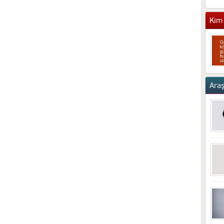
Kim 
Ara