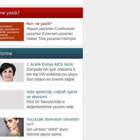
neden bulunmadan kilo
vermek de mümkün olmuyor.
ne yazdı?
Kısa süreli kilo veren sonra da
iki katı kilo alan birçok...
Kim ne yazdı?
Akşam yazarları Cumhuriyet
yazarları Evrensel yazarları
Haber Türk yazarları Hürriyet
yazarları Milliyet yazarları
Posta yazarları Radikal
ştırma
yazarları Sabah yazarları
Sözcü yazarları Star yazarları
Takvim yazarları Türkiye
1 Aralık Dünya AIDS Günü
yazarları Vatan yazarları Yeni
Dünyada her gün ortalama 6
Asya yazarları Yeni Çağ
bin kişi HİV enfeksiyonu alıyor.
yazarları Yeni Şafak...
Son yılların en önemli sağlık
sorunları arasına giren ve
kontrol altına...
Gıda güvenliği, coğrafi işaret
ve ekonomi
Prof. Dr. Nevzat Artık’ın
değerlendirme yazısını ekte
bilgilerinize sunuyoruz: Coğrafi
Ürünler Zirvesi 28-29 Nisan
Vücuttaki dövmeler silinebilir
2017 tarihinde Ankara’da
mi?
yapıldı.ATO’nun Ankara Ticaret
İşin uzmanı “silinir” diyor.
Odası...
Silinme işlemi süresi,
dövmenin büyüklüğüne, daha