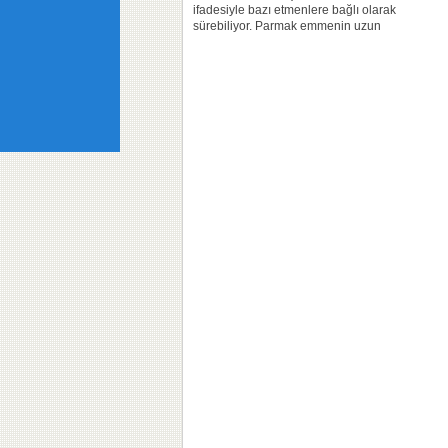
ifadesiyle bazı etmenlere bağlı olarak
sürebiliyor. Parmak emmenin uzun
süreli olması damak yapısında
bozulmaya neden olabiliyor. İstanbul
Aydın Üniversitesi (İAÜ) Diş Hekimliği
Fakültesi öğretim...