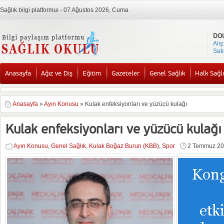
Sağlık bilgi platformuı - 07 Ağustos 2026, Cuma
DO
Alış
Satı
Anasayfa
Ağız ve Diş
Eğitim
Gazeteler
Genel Sağlık
Halk Sağlı
Anasayfa
»
Ayın Konusu
»
Kulak enfeksiyonları ve yüzücü kulağı
Kulak enfeksiyonları ve yüzücü kulağı
Ayın Konusu
,
Genel Sağlık
,
Kulak Boğaz Burun (KBB)
,
Spor
2 Temmuz 2