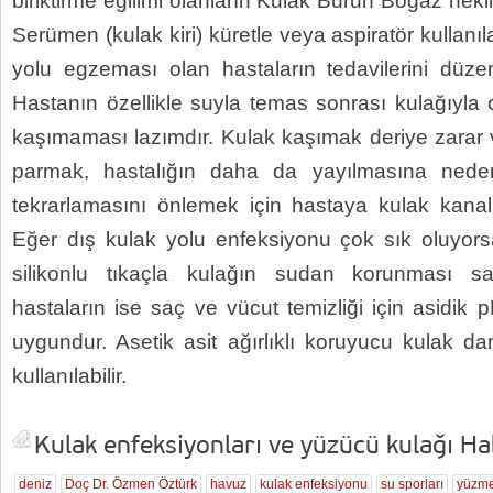
biriktirme eğilimi olanların Kulak Burun Boğaz heki
Serümen (kulak kiri) küretle veya aspiratör kullanıl
yolu egzeması olan hastaların tedavilerini düze
Hastanın özellikle suyla temas sonrası kulağıyl
kaşımaması lazımdır. Kulak kaşımak deriye zarar v
parmak, hastalığın daha da yayılmasına neden 
tekrarlamasını önlemek için hastaya kulak kanalın
Eğer dış kulak yolu enfeksiyonu çok sık oluyors
silikonlu tıkaçla kulağın sudan korunması s
hastaların ise saç ve vücut temizliği için asidik
uygundur. Asetik asit ağırlıklı koruyucu kulak dam
kullanılabilir.
Kulak enfeksiyonları ve yüzücü kulağı Hab
deniz
Doç Dr. Özmen Öztürk
havuz
kulak enfeksiyonu
su sporları
yüzm