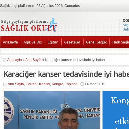
Sağlık bilgi platformuı - 08 Ağustos 2026, Cumartesi
DO
Alış
Satı
Anasayfa
Ağız ve Diş
Eğitim
Gazeteler
Genel Sağlık
Halk Sağlı
Anasayfa
»
Ana Sayfa
»
Karaciğer kanser tedavisinde iyi haber
Karaciğer kanser tedavisinde iyi hab
Ana Sayfa
,
Cerrahi
,
Kanser
,
Kongre
,
Toplantı
14 Mart 2019