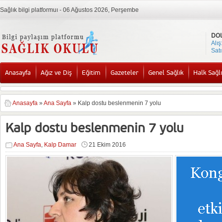
Sağlık bilgi platformuı - 06 Ağustos 2026, Perşembe
DO
Alış
Satı
Anasayfa
Ağız ve Diş
Eğitim
Gazeteler
Genel Sağlık
Halk Sağlı
Anasayfa
»
Ana Sayfa
»
Kalp dostu beslenmenin 7 yolu
Kalp dostu beslenmenin 7 yolu
Ana Sayfa
,
Kalp Damar
21 Ekim 2016