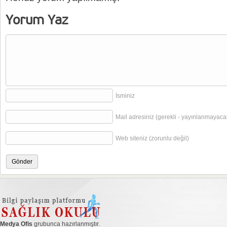
Yorum Yaz
İsminiz
Mail adresiniz (gerekli - yayınlanmayaca
Web siteniz (zorunlu değil)
Medya Ofis
grubunca hazırlanmıştır.