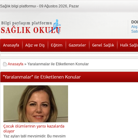
Sağlık bilgi platformuı - 09 Ağustos 2026, Pazar
DO
Alış
Satı
Anasayfa
Ağız ve Diş
Eğitim
Gazeteler
Genel Sağlık
Halk Sağlı
Anasayfa
»
Yaralanmalar ile Etiketlenen Konular
"Yaralanmalar" ile Etiketlenen Konular
Çocuk ölümlerinin yarısı kazalarda
oluyor
Yaz ayları tatil mevsimidir. Bu mevsim