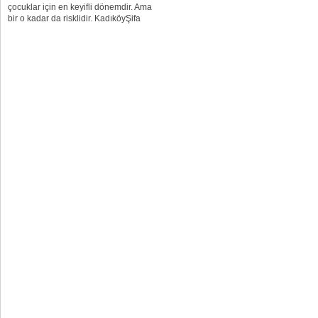
çocuklar için en keyifli dönemdir. Ama
bir o kadar da risklidir. KadıköyŞifa
Kadıköy Hastanesi Çocuk Hastalıkları
Uzmanı Dr. Yeşim Eker, yaz aylarında
sıklıkla rastlanan kazalar...