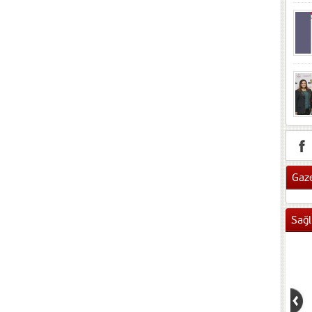
Gaze
Sağl