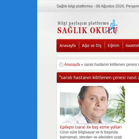
Sağlık bilgi platformuı - 06 Ağustos 2026, Perşe
Anasayfa
Ağız ve Diş
Eğitim
Gazete
Anasayfa
»
saralı hastanın kilitlenen çenesi 
"saralı hastanın kilitlenen çenesi nasıl 
Epilepsi (sara) ile baş etme yolları
Uzun süre bilgisayar ve tv başında
kalmamalı, stresten ve alkolden uzak