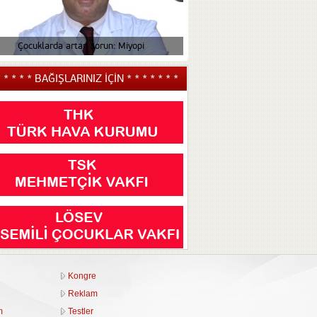
Çocuklarda artan sorun: Miyopi
Çocuğunuzun tiki v
* * * * * BAĞIŞLARINIZ İÇİN * * * * * * *
Kongre
Reklam
m
Testler