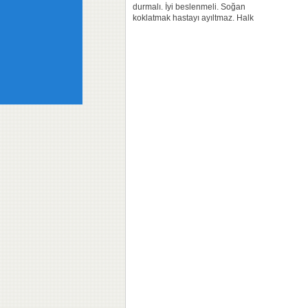
durmalı. İyi beslenmeli. Soğan
koklatmak hastayı ayıltmaz. Halk
arasında “sara” olarak bilinen epilepsi
hastalığı erken tanı, doğru tedavi ve
düzenli...