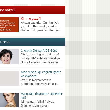
neden bulunmadan kilo
vermek de mümkün olmuyor.
ne yazdı?
Kısa süreli kilo veren sonra da
iki katı kilo alan birçok...
Kim ne yazdı?
Akşam yazarları Cumhuriyet
yazarları Evrensel yazarları
Haber Türk yazarları Hürriyet
yazarları Milliyet yazarları
Posta yazarları Radikal
ştırma
yazarları Sabah yazarları
Sözcü yazarları Star yazarları
Takvim yazarları Türkiye
1 Aralık Dünya AIDS Günü
yazarları Vatan yazarları Yeni
Dünyada her gün ortalama 6
Asya yazarları Yeni Çağ
bin kişi HİV enfeksiyonu alıyor.
yazarları Yeni Şafak...
Son yılların en önemli sağlık
sorunları arasına giren ve
kontrol altına...
Gıda güvenliği, coğrafi işaret
ve ekonomi
Prof. Dr. Nevzat Artık’ın
değerlendirme yazısını ekte
bilgilerinize sunuyoruz: Coğrafi
Ürünler Zirvesi 28-29 Nisan
Vücuttaki dövmeler silinebilir
2017 tarihinde Ankara’da
mi?
yapıldı.ATO’nun Ankara Ticaret
İşin uzmanı “silinir” diyor.
Odası...
Silinme işlemi süresi,
dövmenin büyüklüğüne, daha