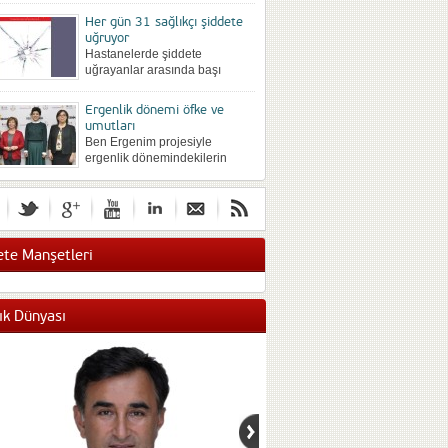
önce farklı yöntemlerle
Her gün 31 sağlıkçı şiddete
silinmek istenip istenmediğine
uğruyor
göre değişebiliyor. Büyük bir
Hastanelerde şiddete
hevesli...
uğrayanlar arasında başı
hekimler çekiyor, Sonra
sırasıyla hemşireler, idari
Ergenlik dönemi öfke ve
personel ve güvenlik personeli
umutları
geliyor. Sözlü şiddet en sık...
Ben Ergenim projesiyle
ergenlik dönemindekilerin
duygu düşünce ve davranışları
araştırıldı. Yaş arttıkça şiddet
eğilimi de artıyor. Kızlar
gelecekten umutsuz. Ergenlik
döneminin...
te Manşetleri
ık Dünyası