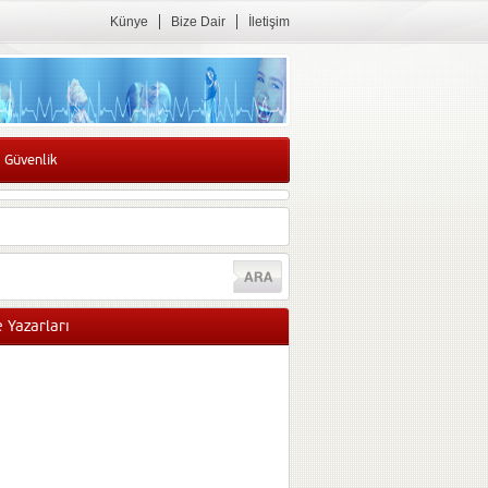
Künye
Bize Dair
İletişim
 Güvenlik
 Yazarları
Sibel GÜNEŞ
Obez hastanın sahibi yok
Hastanelerdei yığılma
nedeniyle obez hastanın
hastanede sahibi maalesef
yok. Obezitenin altında yatan