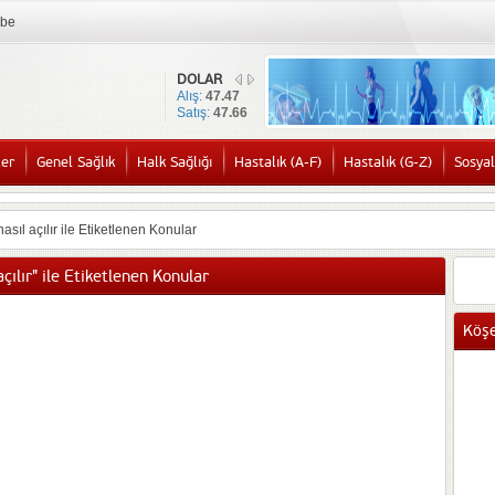
mbe
DOLAR
Alış:
47.47
Satış:
47.66
ler
Genel Sağlık
Halk Sağlığı
Hastalık (A-F)
Hastalık (G-Z)
Sosyal
nasıl açılır ile Etiketlenen Konular
açılır" ile Etiketlenen Konular
Köşe