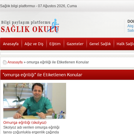
Sağlık bilgi platformuı - 07 Ağustos 2026, Cuma
DO
Alış
Satı
Anasayfa
Ağız ve Diş
Eğitim
Gazeteler
Genel Sağlık
Halk Sağlı
Anasayfa
»
omurga eğriliği ile Etiketlenen Konular
"omurga eğriliği" ile Etiketlenen Konular
Omurga eğriliği (skolyoz)
Skolyoz adı verilen omurga eğriliği
tanısı çoğunlukla ergenlik çağında