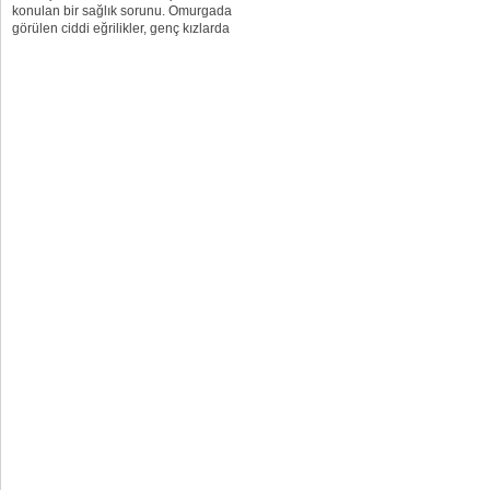
konulan bir sağlık sorunu. Omurgada
görülen ciddi eğrilikler, genç kızlarda
erkek çocuklarına göre beş ila sekiz
kat daha fazla görülüyor. Skolyoz,
düz...