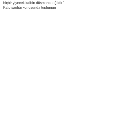
hiçbir yiyecek kalbin düşmanı değildir.”
Kalp sağlığı konusunda toplumun
doğru bilgilendirilmesi amacıyla 29
Eylül tarihi Dünya Kalp Günü olarak
tanımlanıyor. Bu tarihte kalp sağlığına
ilişkin çeşitli toplantı ve...