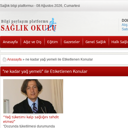
Sağlık bilgi platformuı - 08 Ağustos 2026, Cumartesi
DO
Alış
Satı
Anasayfa
Ağız ve Diş
Eğitim
Gazeteler
Genel Sağlık
Halk Sağlı
Anasayfa
»
ne kadar yağ yemeli ile Etiketlenen Konular
"ne kadar yağ yemeli" ile Etiketlenen Konular
“Yağ tüketimi kalp sağlığını tehdit
etmez”
“Dozunda tüketilmesi durumunda