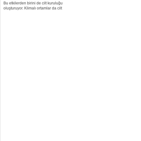
Bu etkilerden birini de cilt kuruluğu
oluşturuyor. Klimalı ortamlar da cilt
kuruluğunu artırıcı etki yapıyor. Emsey
Hospital’dan Dermatoloji Uzmanı
Uzm. Dr....