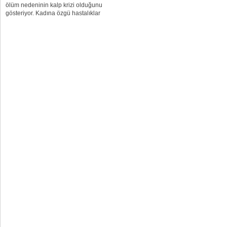
ölüm nedeninin kalp krizi olduğunu
gösteriyor. Kadına özgü hastalıklar
kalp krizi riskini artırıyor Genellikle
erkeklerde görüldüğü sanılan kalp
krizinin kadınlar için de en önemli
ölüm nedeni...