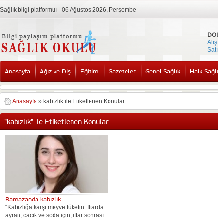
Sağlık bilgi platformuı - 06 Ağustos 2026, Perşembe
DO
Alış
Satı
Anasayfa
Ağız ve Diş
Eğitim
Gazeteler
Genel Sağlık
Halk Sağlı
Anasayfa
»
kabızlık ile Etiketlenen Konular
"kabızlık" ile Etiketlenen Konular
Ramazanda kabızlık
“Kabızlığa karşı meyve tüketin. İftarda
ayran, cacık ve soda için, iftar sonrası