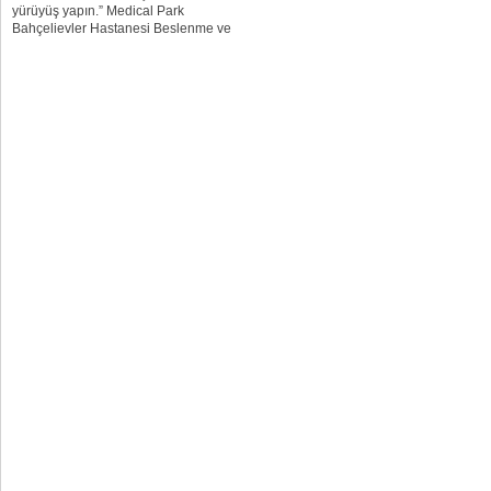
yürüyüş yapın.” Medical Park
Bahçelievler Hastanesi Beslenme ve
Diyet Uzmanı Serra Arslan, oruç
tutanlara önerilerde bulundu. ANİ
YEMEK TÜKETİMİ YAĞ...