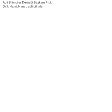
Adli Bilimciler Derneği Başkanı Prof.
Dr. İ. Hamit Hancı, adli bilimler
açısından görev köpeklerinin önemini
anlattı. Adli Bilimlerin en önemli...