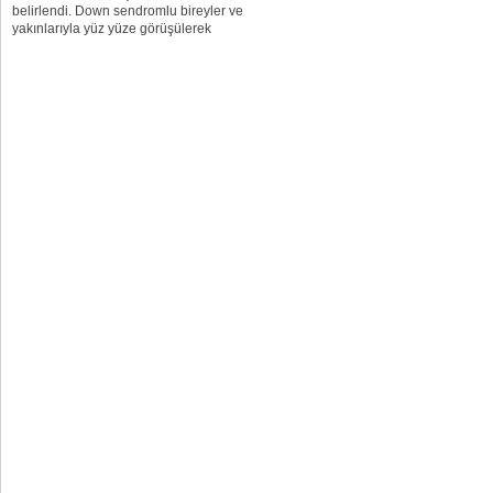
belirlendi. Down sendromlu bireyler ve
yakınlarıyla yüz yüze görüşülerek
yapılan bir araştırma, down
sendromluların tamamına yakınının
çalışmak istediklerini...