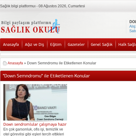
Sağlık bilgi platformuı - 08 Ağustos 2026, Cumartesi
DO
Alış
Satı
Anasayfa
Ağız ve Diş
Eğitim
Gazeteler
Genel Sağlık
Halk Sağlı
Anasayfa
»
Down Semndromu ile Etiketlenen Konular
"Down Semndromu" ile Etiketlenen Konular
Down sendromlular çalışmaya hazır
En çok garsonluk, ofis işi, temizlik ve
otel görevlisi gibi eşleri tercih ettikleri