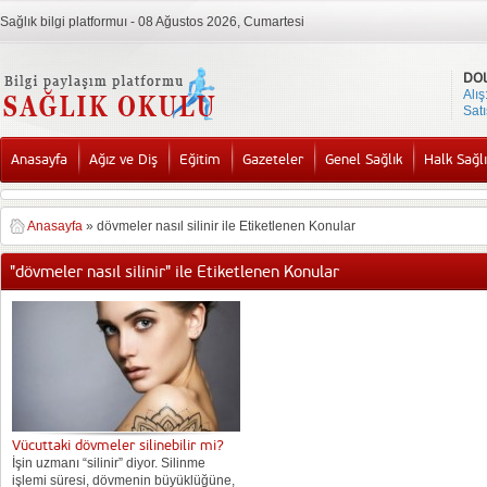
Sağlık bilgi platformuı - 08 Ağustos 2026, Cumartesi
DO
Alış
Satı
Anasayfa
Ağız ve Diş
Eğitim
Gazeteler
Genel Sağlık
Halk Sağlı
Anasayfa
»
dövmeler nasıl silinir ile Etiketlenen Konular
"dövmeler nasıl silinir" ile Etiketlenen Konular
Vücuttaki dövmeler silinebilir mi?
İşin uzmanı “silinir” diyor. Silinme
işlemi süresi, dövmenin büyüklüğüne,