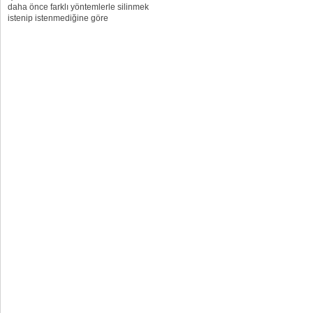
daha önce farklı yöntemlerle silinmek
istenip istenmediğine göre
değişebiliyor. Büyük bir hevesli
yaptırılan dövmeler zaman içinde
önemini yitirebiliyor. Bu durumda
dövmeyi sildirme...