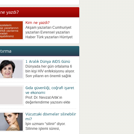
neden bulunmadan kilo
vermek de mümkün olmuyor.
ne yazdı?
Kısa süreli kilo veren sonra da
iki katı kilo alan birçok...
Kim ne yazdı?
Akşam yazarları Cumhuriyet
yazarları Evrensel yazarları
Haber Türk yazarları Hürriyet
yazarları Milliyet yazarları
Posta yazarları Radikal
ştırma
yazarları Sabah yazarları
Sözcü yazarları Star yazarları
Takvim yazarları Türkiye
1 Aralık Dünya AIDS Günü
yazarları Vatan yazarları Yeni
Dünyada her gün ortalama 6
Asya yazarları Yeni Çağ
bin kişi HİV enfeksiyonu alıyor.
yazarları Yeni Şafak...
Son yılların en önemli sağlık
sorunları arasına giren ve
kontrol altına...
Gıda güvenliği, coğrafi işaret
ve ekonomi
Prof. Dr. Nevzat Artık’ın
değerlendirme yazısını ekte
bilgilerinize sunuyoruz: Coğrafi
Ürünler Zirvesi 28-29 Nisan
Vücuttaki dövmeler silinebilir
2017 tarihinde Ankara’da
mi?
yapıldı.ATO’nun Ankara Ticaret
İşin uzmanı “silinir” diyor.
Odası...
Silinme işlemi süresi,
dövmenin büyüklüğüne, daha