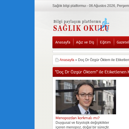
Sağlık bilgi platformuı - 06 Ağustos 2026, Perşe
Anasayfa
Ağız ve Diş
Eğitim
Gazete
Anasayfa
»
Doç Dr Özgür Öktem ile Etiketle
"Doç Dr Özgür Öktem" ile Etiketlenen 
Menopozdan korkmalı mı?
Duygusal ve fizyolojik değişiklikler
içeren menopoz, doğal bir süreçtir.