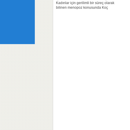
Kadınlar için gerilimli bir süreç olarak
bilinen menopoz konusunda Koç
Üniversitesi Tıp Fakültesi Kadın
Hastalıkları ve Doğum Anabilim Dalı
öğretim üyesi Doç....