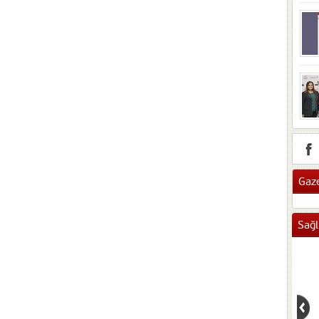
Gaze
Sağl