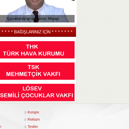
Çocuklarda artan sorun: Miyopi
Çocuğunuzun tiki v
* * * * * BAĞIŞLARINIZ İÇİN * * * * * * *
Kongre
Reklam
m
Testler