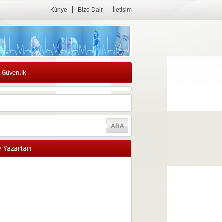
Künye
Bize Dair
İletişim
 Güvenlik
 Yazarları
Sibel GÜNEŞ
Obez hastanın sahibi yok
Hastanelerdei yığılma
nedeniyle obez hastanın
hastanede sahibi maalesef
yok. Obezitenin altında yatan