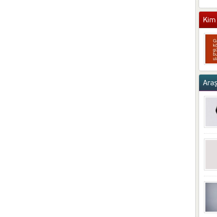
Kim 
Ara