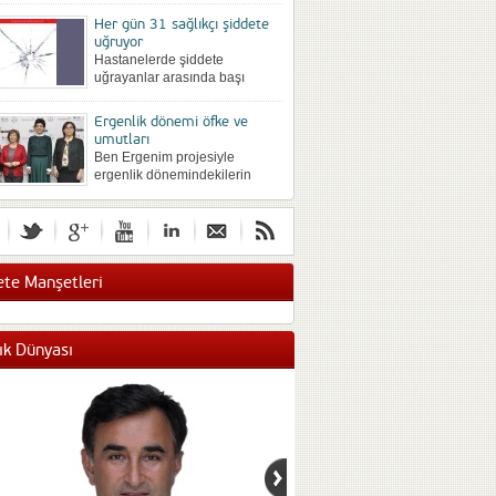
önce farklı yöntemlerle
Her gün 31 sağlıkçı şiddete
silinmek istenip istenmediğine
uğruyor
göre değişebiliyor. Büyük bir
Hastanelerde şiddete
hevesli...
uğrayanlar arasında başı
hekimler çekiyor, Sonra
sırasıyla hemşireler, idari
Ergenlik dönemi öfke ve
personel ve güvenlik personeli
umutları
geliyor. Sözlü şiddet en sık...
Ben Ergenim projesiyle
ergenlik dönemindekilerin
duygu düşünce ve davranışları
araştırıldı. Yaş arttıkça şiddet
eğilimi de artıyor. Kızlar
gelecekten umutsuz. Ergenlik
döneminin...
te Manşetleri
ık Dünyası