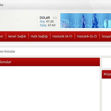
mbe
DOLAR
Alış:
47.45
Satış:
47.64
ler
Genel Sağlık
Halk Sağlığı
Hastalık (A-F)
Hastalık (G-Z)
Sosyal
nen Konular
Konular
Köşe