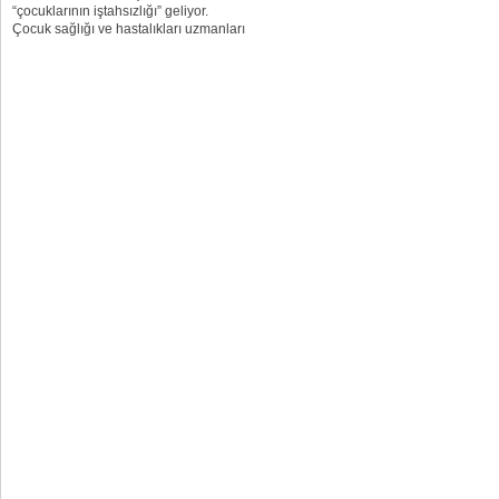
“çocuklarının iştahsızlığı” geliyor.
Çocuk sağlığı ve hastalıkları uzmanları
hemen her çocuğun belli bir dönemde
iştahsızlık yaşayabileceklerini
belirtiyorlar. Medicana Çamlıca
Hastanesi Çocuk Sağlığı...