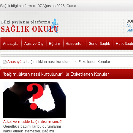
Sağlık bilgi platformuı - 07 Ağustos 2026, Cuma
DO
Alış
Satı
Anasayfa
Ağız ve Diş
Eğitim
Gazeteler
Genel Sağlık
Halk Sağlı
Anasayfa
»
bağımlılıktan nasıl kurtulunur ile Etiketlenen Konular
"bağımlılıktan nasıl kurtulunur" ile Etiketlenen Konular
Alkol ve madde bağımlısı mısınız?
Genellikle bağımlılar bu durumlarını
kabul etmek istemezler. Bağımlı