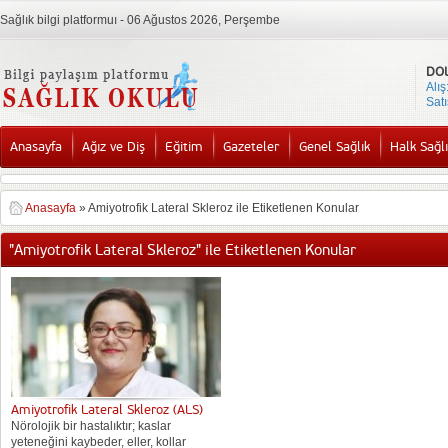
Sağlık bilgi platformuı - 06 Ağustos 2026, Perşembe
DO
Alış
Satı
Anasayfa
Ağız ve Diş
Eğitim
Gazeteler
Genel Sağlık
Halk Sağlı
Anasayfa
»
Amiyotrofik Lateral Skleroz ile Etiketlenen Konular
"Amiyotrofik Lateral Skleroz" ile Etiketlenen Konular
Amiyotrofik Lateral Skleroz (ALS)
Nörolojik bir hastalıktır; kaslar
yeteneğini kaybeder, eller, kollar