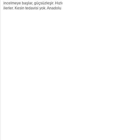
incelmeye başlar, güçsüzleşir. Hızlı
ilerler. Kesin tedavisi yok. Anadolu
Sağlık Merkezi Nöroloji Uzmanı Dr.
Hale Gökmen, Amiyotrofik Lateral
Skleroz (ALS) hakkında bilgi verdi.
ALS...