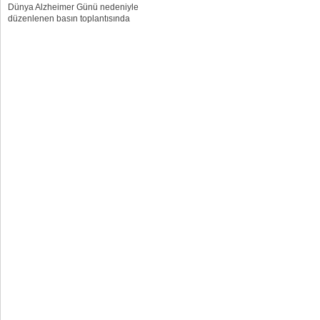
Dünya Alzheimer Günü nedeniyle
düzenlenen basın toplantısında
açıklandı. Türkiye’de 600 bin hasta
hastalıkla mücadele ediyor. Her 3
saniyede 1 kişinin demans hastası
olduğunu ve bunların...